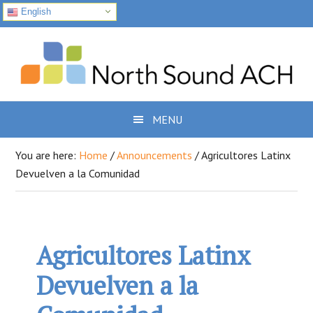
English
Skip
Skip
Skip
to
to
to
primary
main
footer
navigation
content
MENU
You are here:
Home
/
Announcements
/
Agricultores Latinx
Devuelven a la Comunidad
Agricultores Latinx
Devuelven a la